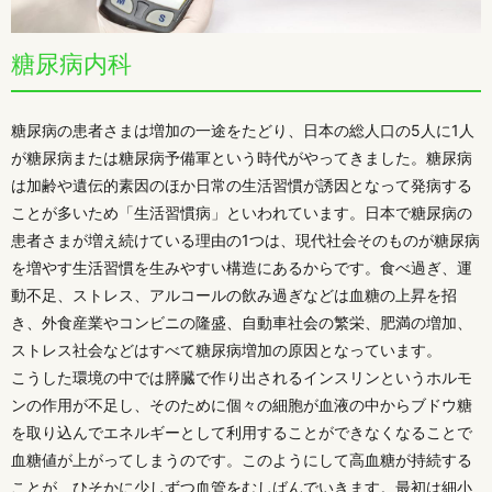
糖尿病内科
糖尿病の患者さまは増加の一途をたどり、日本の総人口の5人に1人
が糖尿病または糖尿病予備軍という時代がやってきました。糖尿病
は加齢や遺伝的素因のほか日常の生活習慣が誘因となって発病する
ことが多いため「生活習慣病」といわれています。日本で糖尿病の
患者さまが増え続けている理由の1つは、現代社会そのものが糖尿病
を増やす生活習慣を生みやすい構造にあるからです。食べ過ぎ、運
動不足、ストレス、アルコールの飲み過ぎなどは血糖の上昇を招
き、外食産業やコンビニの隆盛、自動車社会の繁栄、肥満の増加、
ストレス社会などはすべて糖尿病増加の原因となっています。
こうした環境の中では膵臓で作り出されるインスリンというホルモ
ンの作用が不足し、そのために個々の細胞が血液の中からブドウ糖
を取り込んでエネルギーとして利用することができなくなることで
血糖値が上がってしまうのです。このようにして高血糖が持続する
ことが、ひそかに少しずつ血管をむしばんでいきます。最初は細小