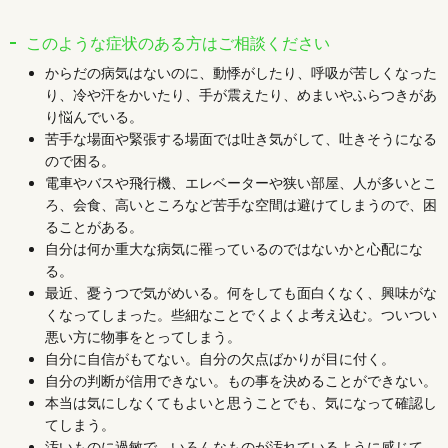
このような症状のある方はご相談ください
からだの病気はないのに、動悸がしたり、呼吸が苦しくなった
り、冷や汗をかいたり、手が震えたり、めまいやふらつきがあ
り悩んでいる。
苦手な場面や緊張する場面では吐き気がして、吐きそうになる
ので困る。
電車やバスや飛行機、エレベーターや狭い部屋、人が多いとこ
ろ、会食、高いところなど苦手な空間は避けてしまうので、困
ることがある。
自分は何か重大な病気に罹っているのではないかと心配にな
る。
最近、憂うつで気がめいる。何をしても面白くなく、興味がな
くなってしまった。些細なことでくよくよ考え込む。ついつい
悪い方に物事をとってしまう。
自分に自信がもてない。自分の欠点ばかりが目に付く。
自分の判断が信用できない。もの事を決めることができない。
本当は気にしなくてもよいと思うことでも、気になって確認し
てしまう。
汚いものに過敏で、いろんなものが汚れているように感じて、